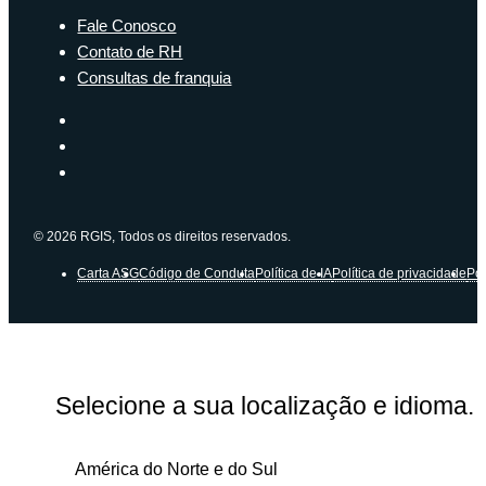
Fale Conosco
Contato de RH
Consultas de franquia
© 2026 RGIS, Todos os direitos reservados.
Carta ASG
Código de Conduta
Política de IA
Política de privacidade
Pol
Selecione a sua localização e idioma.
América do Norte e do Sul