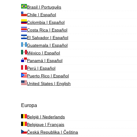
Brasil | Português
Chile | Español
Colombia | Español
Costa Rica | Español
El Salvador | Español
Guatemala | Español
México | Español
Panamá | Español
Perú | Español
Puerto Rico | Español
United States | English
Europa
België | Nederlands
Belgique | Français
Česká Republika | Čeština