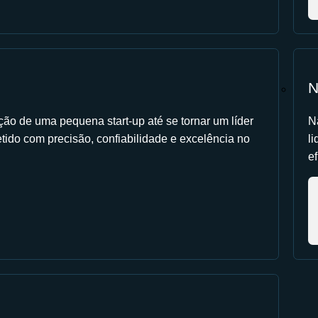
N
ção de uma pequena start-up até se tornar um líder
N
tido com precisão, confiabilidade e excelência no
l
ef