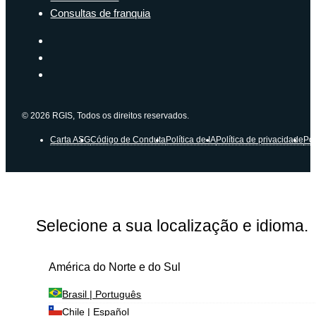
Consultas de franquia
© 2026 RGIS, Todos os direitos reservados.
Carta ASG
Código de Conduta
Política de IA
Política de privacidade
Pol
Selecione a sua localização e idioma.
América do Norte e do Sul
Brasil | Português
Chile | Español