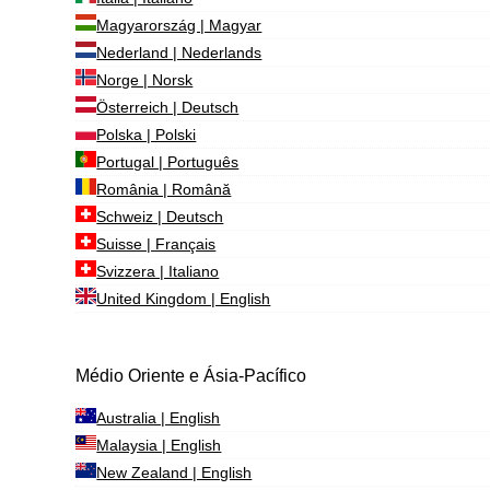
Magyarország | Magyar
Nederland | Nederlands
Norge | Norsk
Österreich | Deutsch
Polska | Polski
Portugal | Português
România | Română
Schweiz | Deutsch
Suisse | Français
Svizzera | Italiano
United Kingdom | English
Médio Oriente e Ásia-Pacífico
Australia | English
Malaysia | English
New Zealand | English