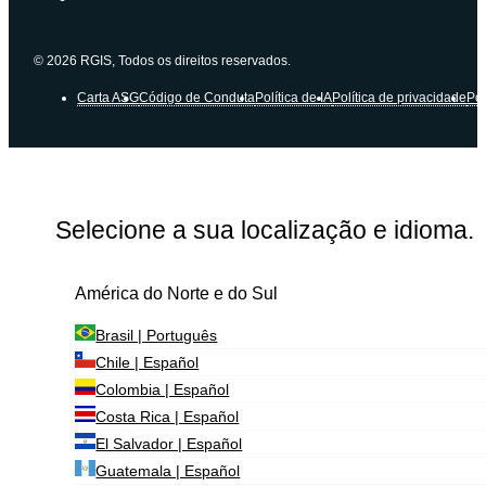
© 2026 RGIS, Todos os direitos reservados.
Carta ASG
Código de Conduta
Política de IA
Política de privacidade
Pol
Selecione a sua localização e idioma.
América do Norte e do Sul
Brasil | Português
Chile | Español
Colombia | Español
Costa Rica | Español
El Salvador | Español
Guatemala | Español