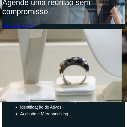
Agende uma reunião sem
compromisso
CONTATE-NOS
Acesso do Cliente
SOLUÇÕES
Soluções de inventário
Solução de Software Enterprise
Soluções para a cadeia de suprimentos
Identificação de Ativos
Auditoria e Merchandising