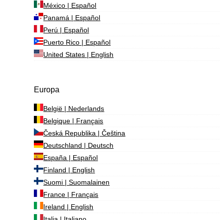
México | Español
Panamá | Español
Perú | Español
Puerto Rico | Español
United States | English
Europa
België | Nederlands
Belgique | Français
Česká Republika | Čeština
Deutschland | Deutsch
España | Español
Finland | English
Suomi | Suomalainen
France | Français
Ireland | English
Italia | Italiano