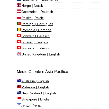
Norge | Norsk
Österreich | Deutsch
Polska | Polski
Portugal | Português
România | Română
Schweiz | Deutsch
Suisse | Français
Svizzera | Italiano
United Kingdom | English
Médio Oriente e Ásia-Pacífico
Australia | English
Malaysia | English
New Zealand | English
Singapore | English
ישראל | עִברִית