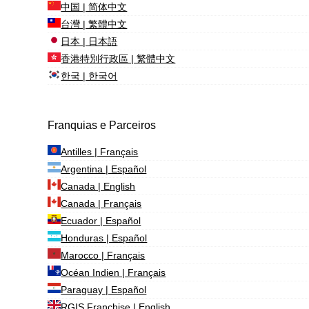
中国 | 简体中文
台灣 | 繁體中文
日本 | 日本語
香港特別行政區 | 繁體中文
한국 | 한국어
Franquias e Parceiros
Antilles | Français
Argentina | Español
Canada | English
Canada | Français
Ecuador | Español
Honduras | Español
Marocco | Français
Océan Indien | Français
Paraguay | Español
RGIS Franchise | English