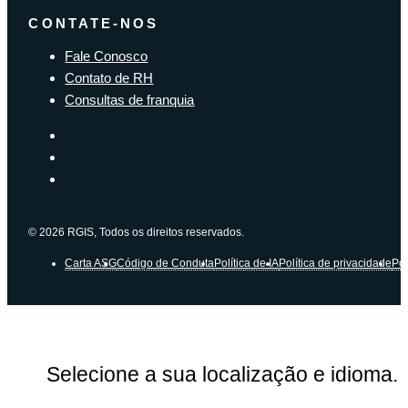
CONTATE-NOS
Fale Conosco
Contato de RH
Consultas de franquia
© 2026 RGIS, Todos os direitos reservados.
Carta ASG
Código de Conduta
Política de IA
Política de privacidade
Pol
Selecione a sua localização e idioma.