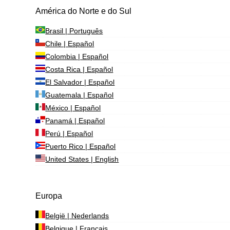
América do Norte e do Sul
Brasil | Português
Chile | Español
Colombia | Español
Costa Rica | Español
El Salvador | Español
Guatemala | Español
México | Español
Panamá | Español
Perú | Español
Puerto Rico | Español
United States | English
Europa
België | Nederlands
Belgique | Français