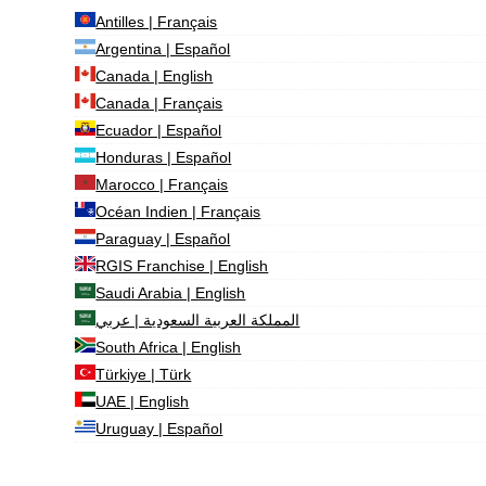
Antilles | Français
Argentina | Español
Canada | English
Canada | Français
Ecuador | Español
Honduras | Español
Marocco | Français
Océan Indien | Français
Paraguay | Español
RGIS Franchise | English
Saudi Arabia | English
المملكة العربية السعودية | عربي
South Africa | English
Türkiye | Türk
UAE | English
Uruguay | Español