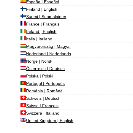
España | Español
Finland | English
Suomi | Suomalainen
France | Français
Ireland | English
Italia | Italiano
Magyarország | Magyar
Nederland | Nederlands
Norge | Norsk
Österreich | Deutsch
Polska | Polski
Portugal | Português
România | Română
Schweiz | Deutsch
Suisse | Français
Svizzera | Italiano
United Kingdom | English