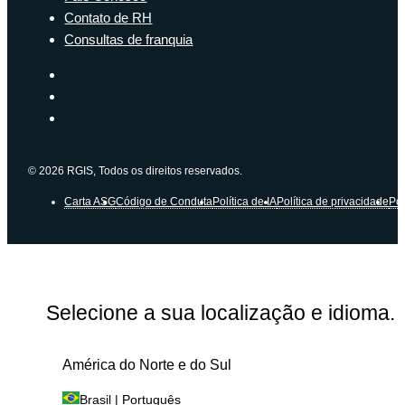
Contato de RH
Consultas de franquia
© 2026 RGIS, Todos os direitos reservados.
Carta ASG
Código de Conduta
Política de IA
Política de privacidade
Pol
Selecione a sua localização e idioma.
América do Norte e do Sul
Brasil | Português