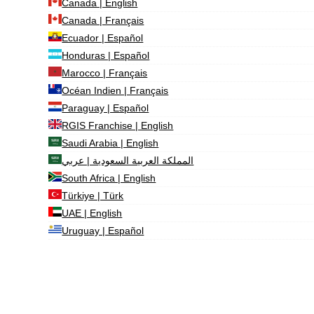
Canada | English
Canada | Français
Ecuador | Español
Honduras | Español
Marocco | Français
Océan Indien | Français
Paraguay | Español
RGIS Franchise | English
Saudi Arabia | English
المملكة العربية السعودية | عربي
South Africa | English
Türkiye | Türk
UAE | English
Uruguay | Español