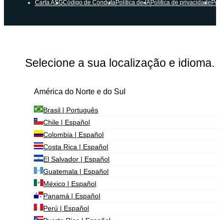
Carta ASG
Código de Conduta
Política de IA
Política de privacidade
Pol
Selecione a sua localização e idioma.
América do Norte e do Sul
Brasil | Português
Chile | Español
Colombia | Español
Costa Rica | Español
El Salvador | Español
Guatemala | Español
México | Español
Panamá | Español
Perú | Español