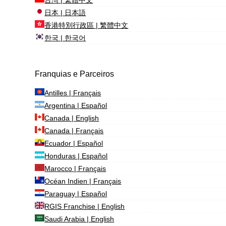
日本 | 日本語
香港特別行政區 | 繁體中文
한국 | 한국어
Franquias e Parceiros
Antilles | Français
Argentina | Español
Canada | English
Canada | Français
Ecuador | Español
Honduras | Español
Marocco | Français
Océan Indien | Français
Paraguay | Español
RGIS Franchise | English
Saudi Arabia | English