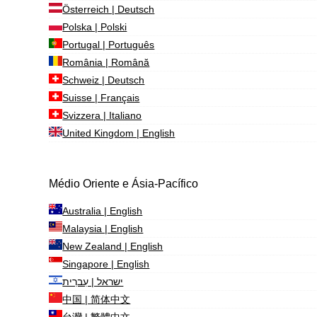
Österreich | Deutsch
Polska | Polski
Portugal | Português
România | Română
Schweiz | Deutsch
Suisse | Français
Svizzera | Italiano
United Kingdom | English
Médio Oriente e Ásia-Pacífico
Australia | English
Malaysia | English
New Zealand | English
Singapore | English
ישראל | עִברִית
中国 | 简体中文
台灣 | 繁體中文