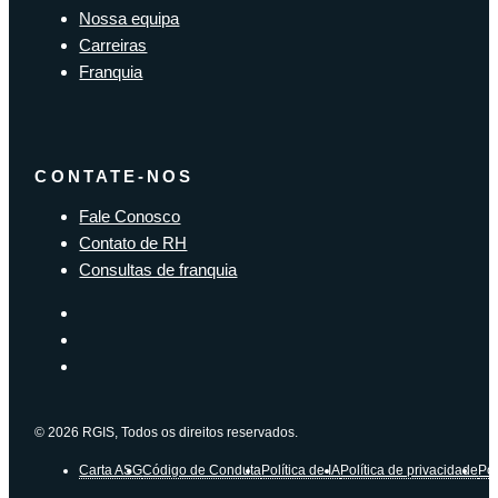
Nossa equipa
Carreiras
Franquia
CONTATE-NOS
Fale Conosco
Contato de RH
Consultas de franquia
© 2026 RGIS, Todos os direitos reservados.
Carta ASG
Código de Conduta
Política de IA
Política de privacidade
Pol