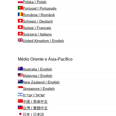
Polska | Polski
Portugal | Português
România | Română
Schweiz | Deutsch
Suisse | Français
Svizzera | Italiano
United Kingdom | English
Médio Oriente e Ásia-Pacífico
Australia | English
Malaysia | English
New Zealand | English
Singapore | English
ישראל | עִברִית
中国 | 简体中文
台灣 | 繁體中文
日本 | 日本語