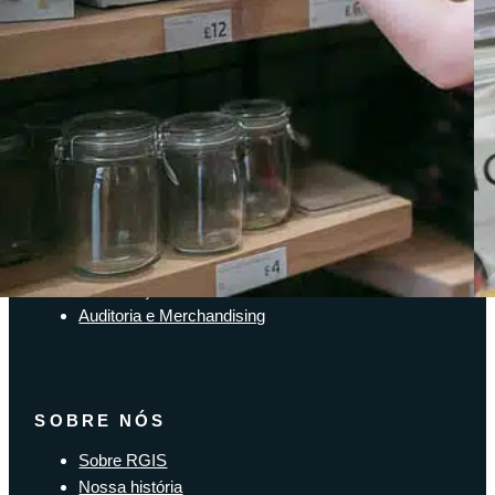
Acesso do Cliente
SOLUÇÕES
Soluções de inventário
Solução de Software Enterprise
Soluções para a cadeia de suprimentos
Identificação de Ativos
Auditoria e Merchandising
SOBRE NÓS
Sobre RGIS
Nossa história