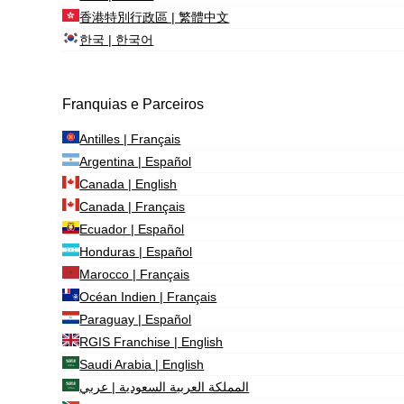
香港特別行政區 | 繁體中文
한국 | 한국어
Franquias e Parceiros
Antilles | Français
Argentina | Español
Canada | English
Canada | Français
Ecuador | Español
Honduras | Español
Marocco | Français
Océan Indien | Français
Paraguay | Español
RGIS Franchise | English
Saudi Arabia | English
المملكة العربية السعودية | عربي