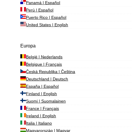
Panamá | Español
Perú | Español
Puerto Rico | Español
United States | English
Europa
België | Nederlands
Belgique | Français
Česká Republika | Čeština
Deutschland | Deutsch
España | Español
Finland | English
Suomi | Suomalainen
France | Français
Ireland | English
Italia | Italiano
Magyarország | Magyar