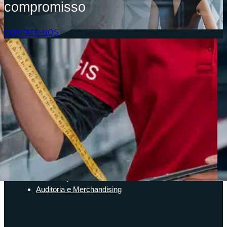
compromisso
CONTATE-NOS
Acesso do Cliente
SOLUÇÕES
Soluções de inventário
Solução de Software Enterprise
Soluções para a cadeia de suprimentos
Identificação de Ativos
Auditoria e Merchandising