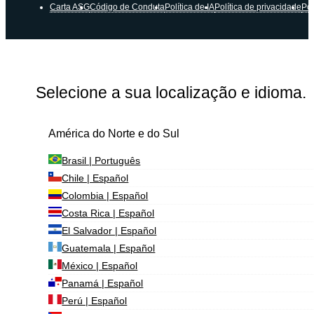
Carta ASG
Código de Conduta
Política de IA
Política de privacidade
Pol
Selecione a sua localização e idioma.
América do Norte e do Sul
Brasil | Português
Chile | Español
Colombia | Español
Costa Rica | Español
El Salvador | Español
Guatemala | Español
México | Español
Panamá | Español
Perú | Español