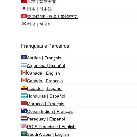
台灣 | 繁體中文
日本 | 日本語
香港特別行政區 | 繁體中文
한국 | 한국어
Franquias e Parceiros
Antilles | Français
Argentina | Español
Canada | English
Canada | Français
Ecuador | Español
Honduras | Español
Marocco | Français
Océan Indien | Français
Paraguay | Español
RGIS Franchise | English
Saudi Arabia | English