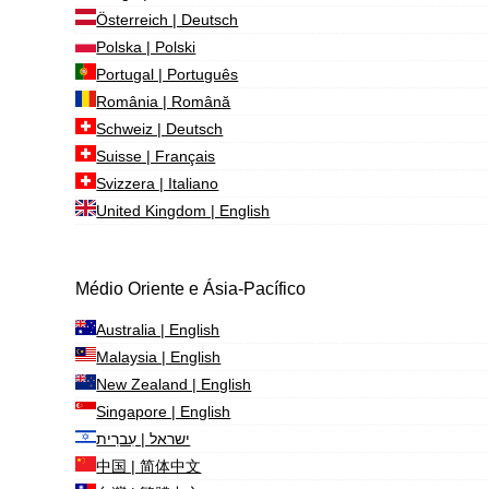
Österreich | Deutsch
Polska | Polski
Portugal | Português
România | Română
Schweiz | Deutsch
Suisse | Français
Svizzera | Italiano
United Kingdom | English
Médio Oriente e Ásia-Pacífico
Australia | English
Malaysia | English
New Zealand | English
Singapore | English
ישראל | עִברִית
中国 | 简体中文