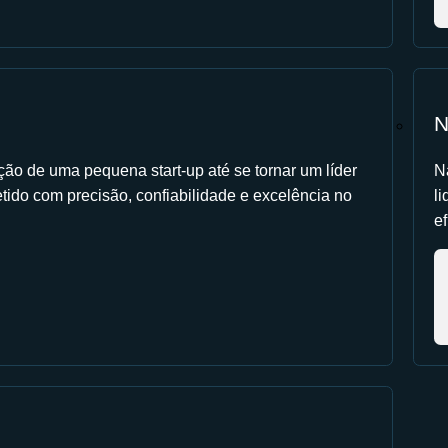
N
ção de uma pequena start-up até se tornar um líder
N
tido com precisão, confiabilidade e excelência no
l
ef