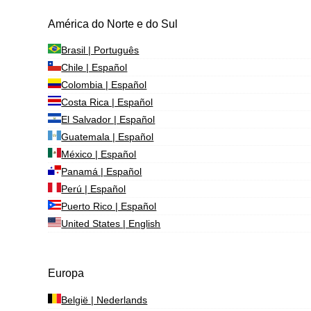
América do Norte e do Sul
Brasil | Português
Chile | Español
Colombia | Español
Costa Rica | Español
El Salvador | Español
Guatemala | Español
México | Español
Panamá | Español
Perú | Español
Puerto Rico | Español
United States | English
Europa
België | Nederlands