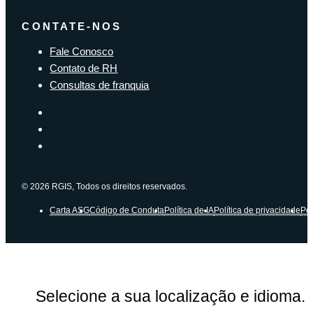
CONTATE-NOS
Fale Conosco
Contato de RH
Consultas de franquia
© 2026 RGIS, Todos os direitos reservados.
Carta ASG
Código de Conduta
Política de IA
Política de privacidade
Pol
Selecione a sua localização e idioma.