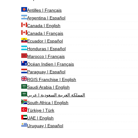
Antilles | Français
Argentina | Español
Canada | English
Canada | Français
Ecuador | Español
Honduras | Español
Marocco | Français
Océan Indien | Français
Paraguay | Español
RGIS Franchise | English
Saudi Arabia | English
المملكة العربية السعودية | عربي
South Africa | English
Türkiye | Türk
UAE | English
Uruguay | Español