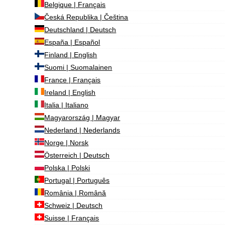
Belgique | Français
Česká Republika | Čeština
Deutschland | Deutsch
España | Español
Finland | English
Suomi | Suomalainen
France | Français
Ireland | English
Italia | Italiano
Magyarország | Magyar
Nederland | Nederlands
Norge | Norsk
Österreich | Deutsch
Polska | Polski
Portugal | Português
România | Română
Schweiz | Deutsch
Suisse | Français