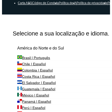
Carta ASG
Código de Conduta
Política de IA
Política de privacidade
Pol
Selecione a sua localização e idioma.
América do Norte e do Sul
Brasil | Português
Chile | Español
Colombia | Español
Costa Rica | Español
El Salvador | Español
Guatemala | Español
México | Español
Panamá | Español
Perú | Español