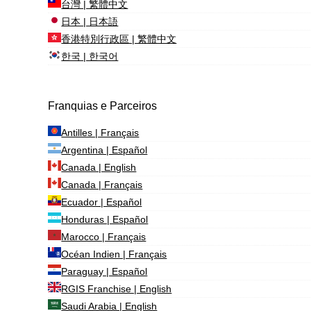
台灣 | 繁體中文
日本 | 日本語
香港特別行政區 | 繁體中文
한국 | 한국어
Franquias e Parceiros
Antilles | Français
Argentina | Español
Canada | English
Canada | Français
Ecuador | Español
Honduras | Español
Marocco | Français
Océan Indien | Français
Paraguay | Español
RGIS Franchise | English
Saudi Arabia | English