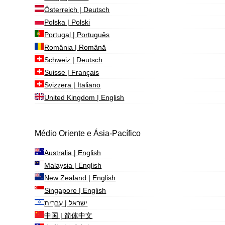
Österreich | Deutsch
Polska | Polski
Portugal | Português
România | Română
Schweiz | Deutsch
Suisse | Français
Svizzera | Italiano
United Kingdom | English
Médio Oriente e Ásia-Pacífico
Australia | English
Malaysia | English
New Zealand | English
Singapore | English
ישראל | עִברִית
中国 | 简体中文