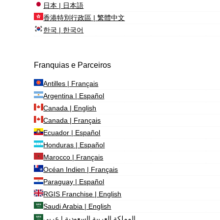
日本 | 日本語
香港特別行政區 | 繁體中文
한국 | 한국어
Franquias e Parceiros
Antilles | Français
Argentina | Español
Canada | English
Canada | Français
Ecuador | Español
Honduras | Español
Marocco | Français
Océan Indien | Français
Paraguay | Español
RGIS Franchise | English
Saudi Arabia | English
المملكة العربية السعودية | عربي