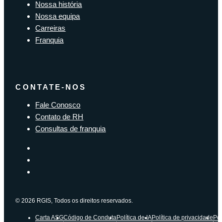
Nossa história
Nossa equipa
Carreiras
Franquia
CONTATE-NOS
Fale Conosco
Contato de RH
Consultas de franquia
© 2026 RGIS, Todos os direitos reservados.
Carta ASG
Código de Conduta
Política de IA
Política de privacidade
Pol