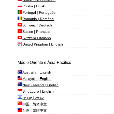
Polska | Polski
Portugal | Português
România | Română
Schweiz | Deutsch
Suisse | Français
Svizzera | Italiano
United Kingdom | English
Médio Oriente e Ásia-Pacífico
Australia | English
Malaysia | English
New Zealand | English
Singapore | English
ישראל | עִברִית
中国 | 简体中文
台灣 | 繁體中文