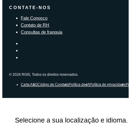
CONTATE-NOS
Fale Conosco
Contato de RH
Consultas de franquia
© 2026 RGIS, Todos os direitos reservados.
Carta ASG
Código de Conduta
Política de IA
Política de privacidade
Pol
Selecione a sua localização e idioma.