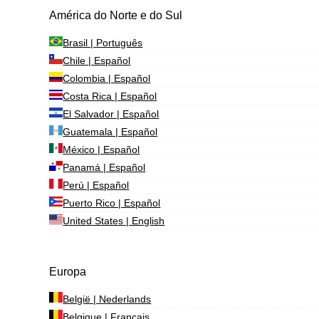
América do Norte e do Sul
Brasil | Português
Chile | Español
Colombia | Español
Costa Rica | Español
El Salvador | Español
Guatemala | Español
México | Español
Panamá | Español
Perú | Español
Puerto Rico | Español
United States | English
Europa
België | Nederlands
Belgique | Français