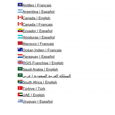
Antilles | Français
Argentina | Español
Canada | English
Canada | Français
Ecuador | Español
Honduras | Español
Marocco | Français
Océan Indien | Français
Paraguay | Español
RGIS Franchise | English
Saudi Arabia | English
المملكة العربية السعودية | عربي
South Africa | English
Türkiye | Türk
UAE | English
Uruguay | Español