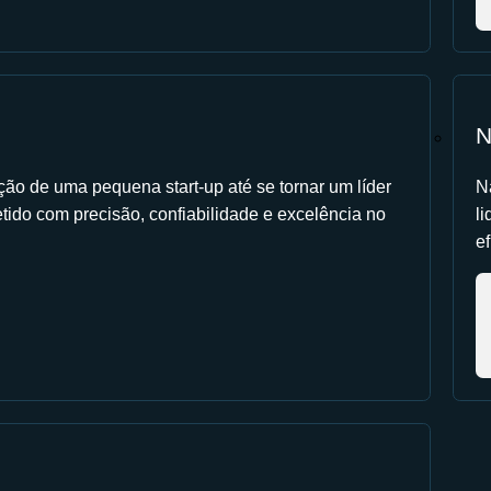
N
ção de uma pequena start-up até se tornar um líder
N
tido com precisão, confiabilidade e excelência no
l
ef