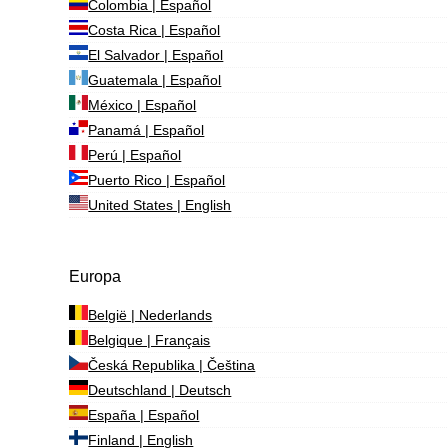
Colombia | Español
Costa Rica | Español
El Salvador | Español
Guatemala | Español
México | Español
Panamá | Español
Perú | Español
Puerto Rico | Español
United States | English
Europa
België | Nederlands
Belgique | Français
Česká Republika | Čeština
Deutschland | Deutsch
España | Español
Finland | English