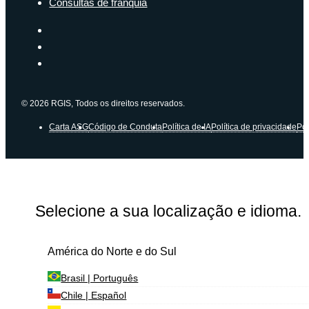
Consultas de franquia
© 2026 RGIS, Todos os direitos reservados.
Carta ASG
Código de Conduta
Política de IA
Política de privacidade
Pol
Selecione a sua localização e idioma.
América do Norte e do Sul
Brasil | Português
Chile | Español