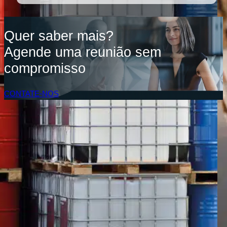
Quer saber mais?
Agende uma reunião sem
compromisso
CONTATE-NOS
Acesso do Cliente
SOLUÇÕES
Soluções de inventário
Solução de Software Enterprise
Soluções para a cadeia de suprimentos