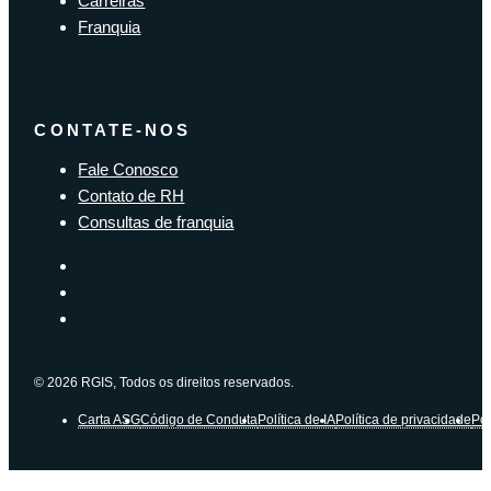
Carreiras
Franquia
CONTATE-NOS
Fale Conosco
Contato de RH
Consultas de franquia
© 2026 RGIS, Todos os direitos reservados.
Carta ASG
Código de Conduta
Política de IA
Política de privacidade
Pol