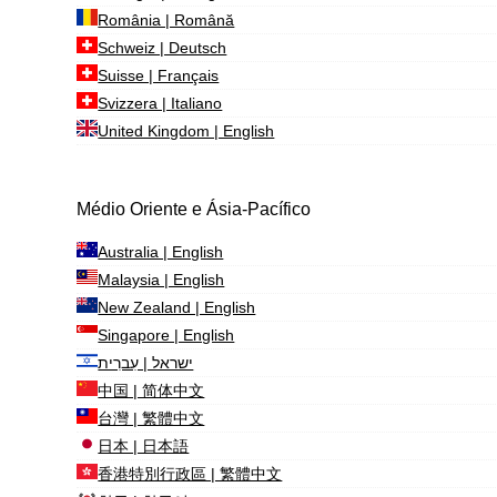
România | Română
Schweiz | Deutsch
Suisse | Français
Svizzera | Italiano
United Kingdom | English
Médio Oriente e Ásia-Pacífico
Australia | English
Malaysia | English
New Zealand | English
Singapore | English
ישראל | עִברִית
中国 | 简体中文
台灣 | 繁體中文
日本 | 日本語
香港特別行政區 | 繁體中文