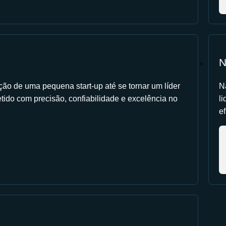
N
ção de uma pequena start-up até se tornar um líder
N
tido com precisão, confiabilidade e excelência no
l
ef