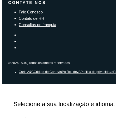
CONTATE-NOS
Fale Conosco
Contato de RH
Consultas de franquia
© 2026 RGIS, Todos os direitos reservados.
Carta ASG
Código de Conduta
Política de IA
Política de privacidade
Pol
Selecione a sua localização e idioma.