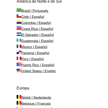
América do Norte e do Sul
Brasil | Português
Chile | Español
Colombia | Español
Costa Rica | Español
El Salvador | Español
Guatemala | Español
México | Español
Panamá | Español
Perú | Español
Puerto Rico | Español
United States | English
Europa
België | Nederlands
Belgique | Français