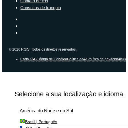
Contato de RH
Consultas de franquia
© 2026 RGIS, Todos os direitos reservados.
Carta ASG
Código de Conduta
Política de IA
Política de privacidade
Pol
Selecione a sua localização e idioma.
América do Norte e do Sul
Brasil | Português