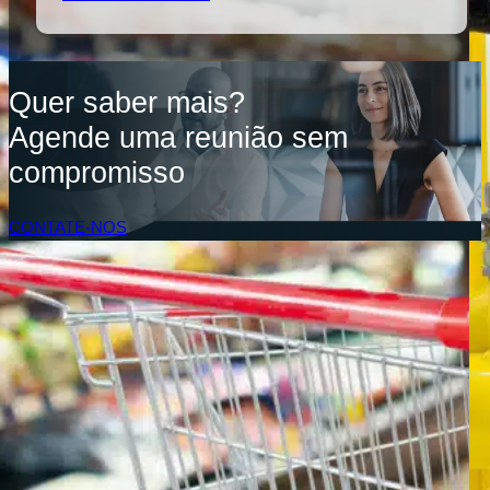
Quer saber mais?
Agende uma reunião sem
compromisso
CONTATE-NOS
Acesso do Cliente
SOLUÇÕES
Soluções de inventário
Solução de Software Enterprise