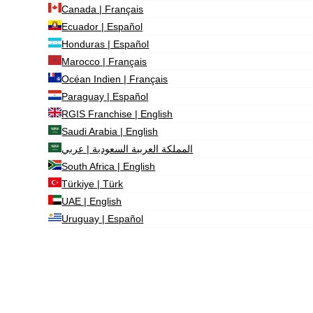
Canada | Français
Ecuador | Español
Honduras | Español
Marocco | Français
Océan Indien | Français
Paraguay | Español
RGIS Franchise | English
Saudi Arabia | English
المملكة العربية السعودية | عربي
South Africa | English
Türkiye | Türk
UAE | English
Uruguay | Español