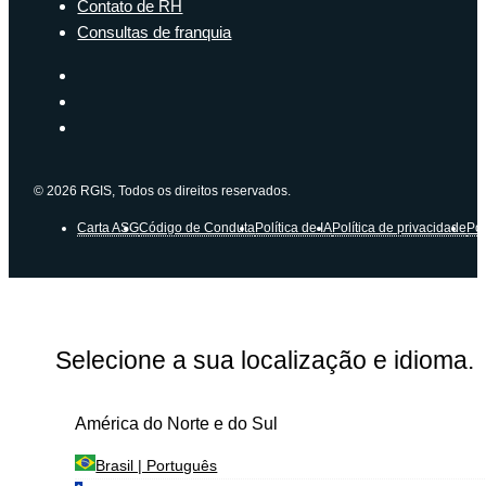
Contato de RH
Consultas de franquia
© 2026 RGIS, Todos os direitos reservados.
Carta ASG
Código de Conduta
Política de IA
Política de privacidade
Pol
Selecione a sua localização e idioma.
América do Norte e do Sul
Brasil | Português