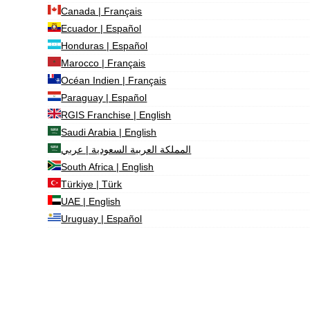
Canada | Français
Ecuador | Español
Honduras | Español
Marocco | Français
Océan Indien | Français
Paraguay | Español
RGIS Franchise | English
Saudi Arabia | English
المملكة العربية السعودية | عربي
South Africa | English
Türkiye | Türk
UAE | English
Uruguay | Español