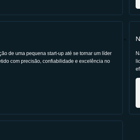
N
ção de uma pequena start-up até se tornar um líder
N
tido com precisão, confiabilidade e excelência no
l
ef